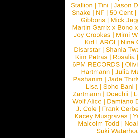
Stallion
|
Tini
|
Jason D
Snake
|
NF
|
50 Cent
|
Gibbons
|
Mick Jag
Martin Garrix x Bono 
Joy Crookes
|
Mimi 
Kid LAROI
|
Nina
Disarstar
|
Shania Tw
Kim Petras
|
Rosalia
6PM RECORDS
|
Oliv
Hartmann
|
Julia M
Pashanim
|
Jade Thirl
Lisa
|
Soho Bani
Zartmann
|
Doechii
|
L
Wolf Alice
|
Damiano 
J. Cole
|
Frank Gerbe
Kacey Musgraves
|
Y
Malcolm Todd
|
Noa
Suki Waterho