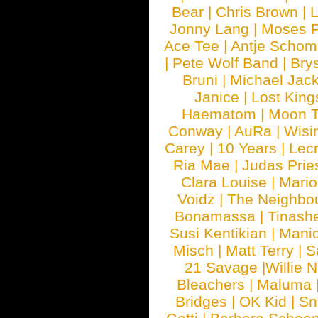
Bear
|
Chris Brown
|
Jonny Lang
|
Moses 
Ace Tee
|
Antje Schom
|
Pete Wolf Band
|
Brys
Bruni
|
Michael Jac
Janice
|
Lost King
Haematom
|
Moon T
Conway
|
AuRa
|
Wisi
Carey
|
10 Years
|
Lec
Ria Mae
|
Judas Prie
Clara Louise
|
Mari
Voidz
|
The Neighbo
Bonamassa
|
Tinash
Susi Kentikian
|
Manic
Misch
|
Matt Terry
|
S
21 Savage
|
Willie 
Bleachers
|
Maluma
Bridges
|
OK Kid
|
Sn