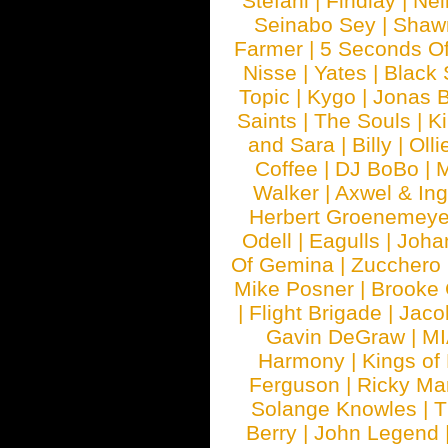
Stefani
|
Findlay
|
Nei
Seinabo Sey
|
Shaw
Farmer
|
5 Seconds O
Nisse
|
Yates
|
Black 
Topic
|
Kygo
|
Jonas B
Saints
|
The Souls
|
Ki
and Sara
|
Billy
|
Olli
Coffee
|
DJ BoBo
|
M
Walker
|
Axwel & In
Herbert Groenemeye
Odell
|
Eagulls
|
Joha
Of Gemina
|
Zucchero
Mike Posner
|
Brooke
|
Flight Brigade
|
Jaco
Gavin DeGraw
|
MI
Harmony
|
Kings of
Ferguson
|
Ricky Mar
Solange Knowles
|
T
Berry
|
John Legend