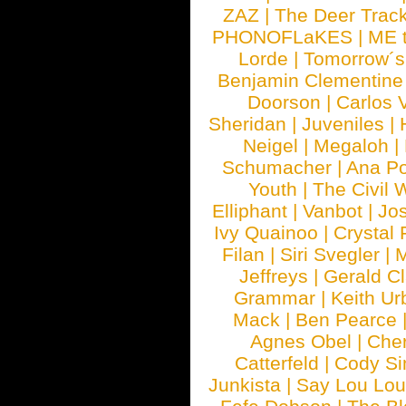
ZAZ
|
The Deer Trac
PHONOFLaKES
|
ME 
Lorde
|
Tomorrow´s
Benjamin Clementine
Doorson
|
Carlos 
Sheridan
|
Juveniles
|
Neigel
|
Megaloh
|
Schumacher
|
Ana P
Youth
|
The Civil 
Elliphant
|
Vanbot
|
Jo
Ivy Quainoo
|
Crystal 
Filan
|
Siri Svegler
|
M
Jeffreys
|
Gerald C
Grammar
|
Keith Ur
Mack
|
Ben Pearce
Agnes Obel
|
Che
Catterfeld
|
Cody S
Junkista
|
Say Lou Lou