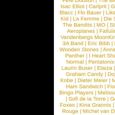
Fefe Dobson
|
The Bl
Isac Elliot
|
Carlprit
|
G
Blacc
|
Flo Bauer
|
Lik
Kid
|
La Femme
|
Die 
The Bandits
|
MO
|
St
Aeroplanes
|
Fallul
Vandenbergs MoonKi
3A Band
|
Eric Bibb
|
Wooden Stones
|
Anna
Panther
|
I Heart Sh
Normal
|
Pentatonix
Laurin Buser
|
Elaiza
Graham Candy
|
Do
Kobe
|
Dieter Meier
|
M
Ham Sandwich
|
Fi
Bingo Players
|
Meliss
|
Sofi de la Torre
|
G
Foxes
|
Kina Grannis
Rouge
|
Michel van 