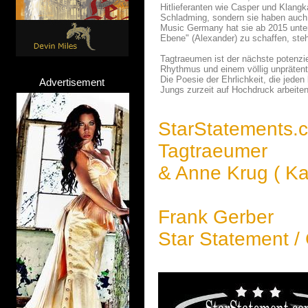
Hitlieferanten wie Casper und Klang
Schladming, sondern sie haben auch 
Music Germany hat sie ab 2015 unter
Ebene" (Alexander) zu schaffen, ste
Tagtraeumen ist der nächste potenzie
Rhythmus und einem völlig unpräten
Die Poesie der Ehrlichkeit, die jede
Advertisement
Jungs zurzeit auf Hochdruck arbeite
StarStatements.
Tagtraeumer
& Anne Krug ( Ka
Frank Gerber
Star Statement /