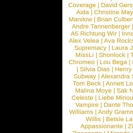
Coverage
|
David Gers
Aida
|
Christine May
Manilow
|
Brian Culber
Andre Tannenberger
A5 Richtung Wir
|
Inn
Alex Velea
|
Ava Rock
Supremacy
|
Laura 
MissLi
|
Shonlock
|
Chromeo
|
Lou Bega
|
|
Silvia Dias
|
Henry
Subway
|
Alexandra 
Tom Beck
|
Annett L
Malina Moye
|
Sak N
Celeste
|
Liebe Mino
Vampire
|
Dante Th
Williams
|
Andy Gram
Willis
|
Betsie La
Appassionante
|
Z