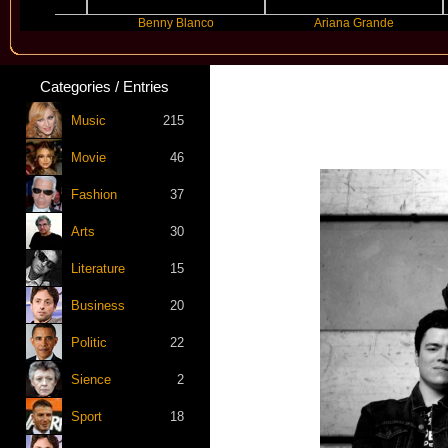
Benny Blanco
Ariana Grande
Gra
Categories / Entries
Music
215
Movie
46
Fashion
37
Arts
30
Literature
15
Business
20
Politic
22
Sience
2
Sport
18