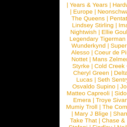
|
Years & Years
|
Hard
|
Europe
|
Neonschw
The Queens
|
Penta
Lindsey Stirling
|
Im
Nightwish
|
Ellie Gou
Legendary Tigerman
Wunderkynd
|
Supe
Alesso
|
Coeur de Pi
Nottet
|
Mans Zelme
Styrke
|
Cold Creek
Cheryl Green
|
Delt
Lucas
|
Seth Sentr
Osvaldo Supino
|
Jo
Matteo Capreoli
|
Sido
Emera
|
Troye Siva
Mumiy Troll
|
The Com
|
Mary J Blige
|
Shan
Take That
|
Chase & 