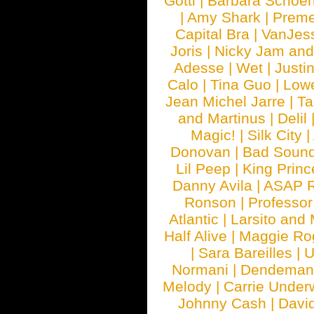
Gotti
|
Barbara Schoe
|
Amy Shark
|
Prem
Capital Bra
|
VanJes
Joris
|
Nicky Jam and 
Adesse
|
Wet
|
Justi
Calo
|
Tina Guo
|
Low
Jean Michel Jarre
|
Ta
and Martinus
|
Delil
Magic!
|
Silk City
|
Donovan
|
Bad Soun
Lil Peep
|
King Princ
Danny Avila
|
ASAP 
Ronson
|
Professo
Atlantic
|
Larsito and
Half Alive
|
Maggie Ro
|
Sara Bareilles
|
Normani
|
Dendeman
Melody
|
Carrie Unde
Johnny Cash
|
Davi