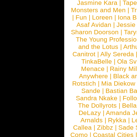
Jasmine Kara
|
Tape
Monsters and Men
|
Tr
|
Fun
|
Loreen
|
Iona 
Asaf Avidan
|
Jessie
Sharon Doorson
|
Tar
The Young Professio
and the Lotus
|
Arth
Canitrot
|
Ally Sereda
TinkaBelle
|
Ola S
Menace
|
Rainy Mi
Anywhere
|
Black a
Rotstich
|
Mia Diekow
Sande
|
Bastian B
Sandra Nkake
|
Foll
The Dollyrots
|
Bell
DeLazy
|
Amanda J
Arnalds
|
Rykka
|
L
Callea
|
Zibbz
|
Sade 
Como
|
Coastal Cities