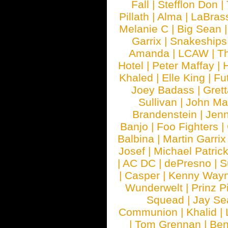
Fall
|
Stefflon Don
|
Pillath
|
Alma
|
LaBras
Melanie C
|
Big Sean
Garrix
|
Snakeship
Amanda
|
LCAW
|
T
Hotel
|
Peter Maffay
|
Khaled
|
Elle King
|
Fu
Joey Badass
|
Gret
Sullivan
|
John Ma
Brandenstein
|
Jenn
Banjo
|
Foo Fighters
|
Balbina
|
Martin Garrix
Josef
|
Michael Patrick
|
AC DC
|
dePresno
|
S
|
Casper
|
Kenny Wayn
Wunderwelt
|
Prinz P
Squead
|
Jay Se
Communion
|
Khalid
|
|
Tom Grennan
|
Ben