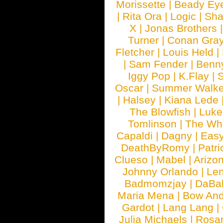
Morissette
|
Beady Ey
|
Rita Ora
|
Logic
|
Sha
X
|
Jonas Brothers
Turner
|
Conan Gra
Fletcher
|
Louis Held
|
|
Sam Fender
|
Benn
Iggy Pop
|
K.Flay
|
Oscar
|
Summer Walke
|
Halsey
|
Kiana Lede
The Blowfish
|
Luk
Tomlinson
|
The Wh
Capaldi
|
Dagny
|
Easy
DeathByRomy
|
Patri
Clueso
|
Mabel
|
Arizo
Johnny Orlando
|
Len
Badmomzjay
|
DaBa
Maria Mena
|
Bow And
Gardot
|
Lang Lang
|
Julia Michaels
|
Rosa