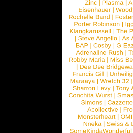
Zinc
|
Plasma
|
A
Eisenhauer
|
Woody
Rochelle Band
|
Foste
Porter Robinson
|
Ig
Klangkarussell
|
The P
|
Steve Angello
|
As 
BAP
|
Cosby
|
G-Ea
Adrenaline Rush
|
T
Robby Maria
|
Miss B
|
Dee Dee Bridgewa
Francis Gill
|
Unheilig
Maraaya
|
Wretch 32
Sharron Levy
|
Tony 
Conchita Wurst
|
Smash
Simons
|
Cazzette
Acollective
|
Fr
Monsterheart
|
OMI
Nneka
|
Swiss & 
SomeKindaWonderful