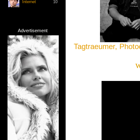
Internet
10
Advertisement
Tagtraeumer, Photoc
w