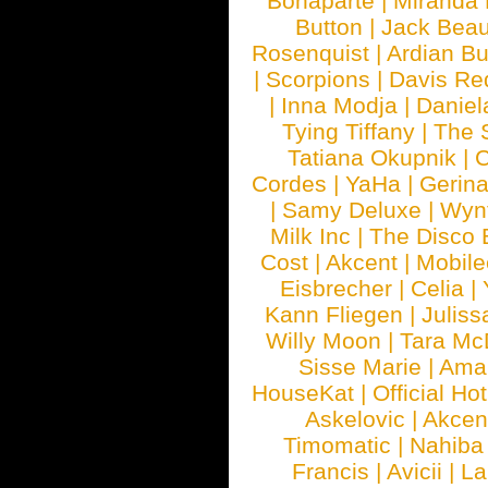
Bonaparte
|
Miranda
Button
|
Jack Beau
Rosenquist
|
Ardian Bu
|
Scorpions
|
Davis Red
|
Inna Modja
|
Daniel
Tying Tiffany
|
The 
Tatiana Okupnik
|
C
Cordes
|
YaHa
|
Gerin
|
Samy Deluxe
|
Wyn
Milk Inc
|
The Disco 
Cost
|
Akcent
|
Mobile
Eisbrecher
|
Celia
|
Kann Fliegen
|
Juliss
Willy Moon
|
Tara Mc
Sisse Marie
|
Ama
HouseKat
|
Official Ho
Askelovic
|
Akcen
Timomatic
|
Nahiba
Francis
|
Avicii
|
La