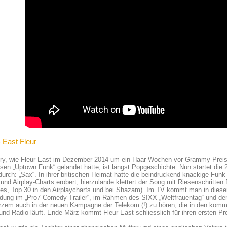
 East Fleur
ory, wie Fleur East im Dezember 2014 um ein Haar Wochen vor Grammy-Prei
sen „Uptown Funk“ gelandet hätte, ist längst Popgeschichte. Nun startet die 2
durch: „Sax“. In ihrer britischen Heimat hatte die beindruckend knackige Fun
 und Airplay-Charts erobert, hierzulande klettert der Song mit Riesenschritten
nes, Top 30 in den Airplaycharts und bei Shazam). Im TV kommt man in dies
dung im „Pro7 Comedy Trailer“, im Rahmen des SIXX „Weltfrauentag“ und dem
urzem auch in der neuen Kampagne der Telekom (!) zu hören, die in den ko
und Radio läuft. Ende März kommt Fleur East schliesslich für ihren ersten 