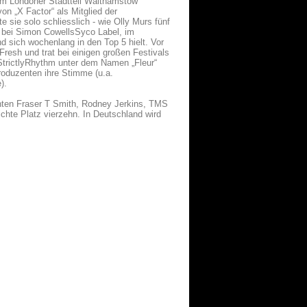
 im Londoner Stadtteil Walthamstow
on „X Factor“ als Mitglied der
 sie solo schliesslich - wie Olly Murs fünf
g bei Simon CowellsSyco Label, im
d sich wochenlang in den Top 5 hielt. Vor
Fresh und trat bei einigen großen Festivals
l StrictlyRhythm unter dem Namen „Fleur“
Produzenten ihre Stimme (u.a.
).
nten Fraser T Smith, Rodney Jerkins, TMS
chte Platz vierzehn. In Deutschland wird