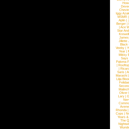
How
Devec
Chevin
Iggy Azal
MSMR
Aplin
|
Berger
|
|
Ace W
Star An
Krewel
James
Jillett
Black
Veeby
|
Y
Year
|
Mikky 
Says
Paloma F
|
Roofto
|
Ricard
Saris
|
A
Marashi
Lilja Blo
Felidae
Second
Malinc
Oliver
Lary
|
G
Ner
Commo
Avene
Rhonda
Cops
|
N
Years &
The 
Nightwi
Wunde