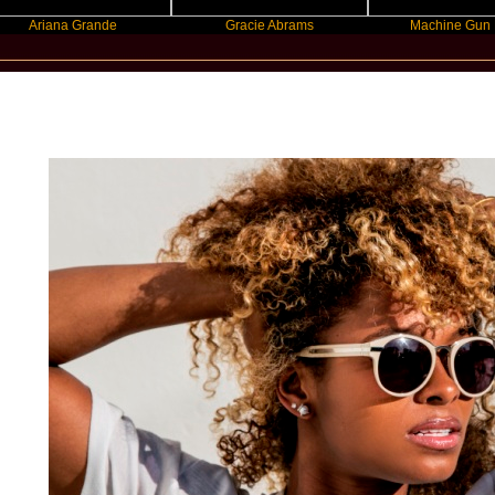
na Grande
Gracie Abrams
Machine Gun Kelly
New Star Statements / Fleur East