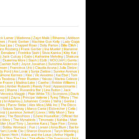
ck Lamar
|
Madonna
|
Zayn Malik
|
Rihanna
|
Addison
ones
|
Frank Gerber
|
Machine Gun Kelly
|
Lady Gaga
Dua Lipa
|
Chappell Roan
|
Dolly Parton
|
Billie Eilish
|
ico Rosberg
|
Frank Gerber
|
Ina Mueller
|
Marianne
 Denalane
|
Fredrika Stahl
|
Silvia Kainka
|
Kitty Kat
|
|
Jack Culcay
|
Gabo
|
Katharine Mehrling
|
Shakura
|
Ekaterina More
|
Slash
|
81db
|
MOOJAH
|
Genta
|
Cashier No9
|
Joyce Jonathan
|
Sunshine Anderson
|
ansen
|
Francisca Urio
|
Claudia Acuna
|
Julia Dietze
|
dy Ford
|
Ani Lorak
|
Sonja Zietlow
|
Sunrise Avenue
|
Simone Kermes
|
Klee
|
Vic Anselmo
|
Kai Ebel
|
Tom
a Teodosiu
|
Peter Ruetten
|
Yakoto
|
Marina Celeste
|
e Fraser
|
Madina Lake
|
Caethe
|
Robbie Williams
|
sto
|
Amber Rubarth
|
Randy Ford
|
Appassionante
|
noz
|
Ilhama
|
Ruxandra Bar
|
Lina Button
|
Jack
|
Veronica Maggio
|
Plain White TS
|
Scorpions
|
Davis
nspiel
|
Zayra
|
Principe Valiente
|
Tying Tiffany
|
The
e
|
Ivi Adamou
|
Johannes Cordes
|
YaHa
|
Gerina
|
dos
|
Parov Stelar
|
Alex Mica
|
Milk Inc
|
The Disco
|
Soluna Samay
|
Marco Carta
|
Eisbrecher
|
Celia
|
ooji
|
Laurence Jenkell
|
Lovex
|
Willy Moon
|
Tara
ana
|
The BossHoss
|
DJane HouseKat
|
Official Hot
t Wery
|
The Mynabirds
|
Timomatic
|
Nahiba
|
Matt
iller
|
Axel Tony
|
Jasmine Kara
|
Tape Five
|
Emma
|
Bobby Womack
|
Fun
|
Loreen
|
Iona Blum
|
Bat for
Hart
|
Leslie Clio
|
Sharon Doorson
|
Taryn Manning
|
|
Neon Hitch
|
Kobra and the Lotus
|
Arthur Higelin
|
ly
|
Skip The Use
|
TinkaBelle
|
Ola Svensson
|
Nick