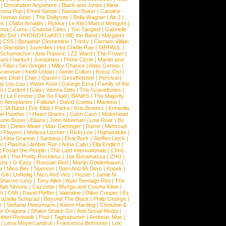
|
Destination Anywhere
|
Black and Jones
|
Alina
cona Pop
|
Emeli Sande
|
Bastian Baker
|
Caroline
Thomas Azier
|
The Dollyrots
|
Bella Wagner
|
Alt-J
|
es
|
Olafur Arnalds
|
Rykka
|
Le Kid
|
Marco Mengoni
|
enna
|
Como
|
Coastal Cities
|
Too Tangled
|
Gabrielle
ify Dot
|
PHONOFLaKES
|
ME the Band
|
Margaret
|
CSS
|
Benjamin Clementine
|
Tricky
|
Carmen Villain
 Sheridan
|
Juveniles
|
Hot Chelle Rae
|
SIRPAUL
|
l Schumacher
|
Ana Popovic
|
ZZ Ward
|
The Frown
|
hant
|
Vanbot
|
Josephina
|
Prime Circle
|
Martin and
 Filan
|
Siri Svegler
|
Milky Chance
|
Atlas Genius
|
Grammar
|
Keith Urban
|
Jamie Cullum
|
Kreuz Ost
|
nes Obel
|
Cher
|
Qasim
|
Gesaffelstein
|
Percival
|
ay Lou Lou
|
Water Knot
|
George Ezra
|
Family of the
ot
|
Carlprit
|
Gala
|
Vienna Ditto
|
The Graveltones
|
d
|
La Femme
|
Die So Fluid
|
BANKS
|
The Majority
r Aeroplanes
|
Fallulah
|
David Guetta
|
Marteria
|
|
3A Band
|
Eric Bibb
|
Parka
|
Kris Bowers
|
Krewella
el Panther
|
I Heart Sharks
|
Cash Cash
|
Motorhead
urin Buser
|
Elaiza
|
John Newman
|
Low Roar
|
Bo
obe
|
Dieter Meier
|
Max Giesinger
|
Dame
|
Mehrzad
o Players
|
Melissa Lischer
|
Ricki-Lee
|
Highasakite
|
|
Kina Grannis
|
Santana
|
Ekat Bork
|
Steffen Linck
|
nc
|
Plasma
|
Amber Run
|
Anna Calvi
|
Ella Endlich
|
|
Foster the People
|
The Last Internationale
|
Chris
ell
|
The Pretty Reckless
|
Joe Bonamassa
|
ZHU
|
sby
|
G-Eazy
|
Russian Red
|
Martin Goldenbaum
|
a
|
Miss Bex
|
Spencer
|
Bam And Mr.Dero
|
Kopek
|
Gill
|
Unheilig
|
Nico And Vinz
|
Hozier
|
Jamie N
Sharron Levy
|
Tony Allen
|
Atari Teenage Riot
|
The
Matt Simons
|
Cazzette
|
Mynga and Cosmo Klein
|
rt
|
OMI
|
David Pfeffer
|
Valentine
|
Dillon Cooper
|
Ex
aziella Schazad
|
Beyond The Black
|
Philip George
|
z
|
Stefanie Heinzmann
|
Karen Harding
|
Christine &
ne Dragons
|
Shake Shake Go
|
Anti Social Media
|
obert Redweik
|
Pool
|
Tagtraeumer
|
Andreas Moe
|
|
Lena MeyerLandrut
|
Francesca Belmonte
|
Loic