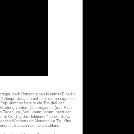
sträger Mark Ronson einen Nummer-Eins-Hit
8-jährige Sängerin mit ihrer ersten eigenen
k-Pop-Nummer bereits die Top drei der
 Richtung vordere Chartregionen (u.a. Platz
en Tagen um „Sax“ kaum herum: nach der
 SIXX „Tag der Heldinnen“ ist der Song
mmenden Wochen und Monaten im TV, Kino,
Promotion-Besuch nach Deutschland.