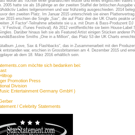
ast wurde als Tochter einer ghanaischen Mutter und eines englischen Vaters
. 2005 hatte sie als 18-jährige an der zweiten Staffel der britischen Ausgabe v
dAddictiv Ladies teilgenommen und war frühzeitig ausgeschieden. 2014 belegte
uvor den zweiten Platz. Im Januar 2015 unterschrieb sie einen Plattenvertra
r 2015 erschien die Single „Sax“, die auf Platz drei der UK Charts peakte un
weiten „X Factor“-Teilnahme arbeitete sie u.a. mit Drum & Bass-Produzent DJ 
a. V Festival, iTunes Festival). Ab 2012 veröffentlichte sie beim House-Labe
Singles. Darüber hinaus lieh sie als Featured Artist einigen Stücken anderer 
nd&Bassline Smiths „One in a Million“, das Platz 53 der UK Charts erreichte
bütalbum „Love, Sax & Flashbacks“, das in Zusammenarbeit mit den Produze
 entstanden war, erschien in Grossbritannien am 4. Dezember 2015 und errei
gplayer ab dem 18. März 2016 erhältlich sein.
atements.com möchte sich bedanken bei:
East
Hiltrop
ger Promotion Press
tional Division
usic Entertainment Germany GmbH )
Gerber
tatement / Celebrity Statements