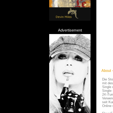
Advertisement
About -
Die St
mit des
Single 
Single-
24 iTu
Verwen
seit K
Online 