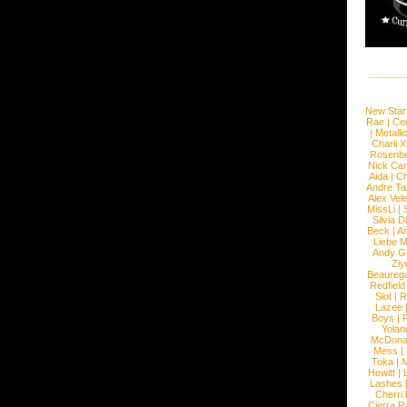
New Star
Rae
|
Cen
|
Metalli
Charli 
Rosenb
Nick Car
Aida
|
Ch
Andre Ta
Alex Vel
MissLi
|
Silvia D
Beck
|
An
Liebe M
Andy G
Ziy
Beaureg
Redfield
Slot
|
R
Lazee
Boys
|
R
Yolan
McDona
Mess
|
Toka
|
M
Hewitt
|
L
Lashes
Cherri
Cierra R