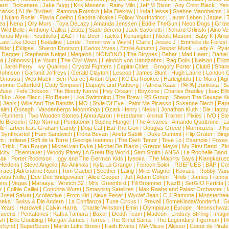
ard
|
Dolcenera
|
Jake Bugg
|
Kris Menace
|
Rainy Milo
|
Jeff M Dixon
|
Any Color Black
|
Yen
erski
|
A Life Divided
|
Ramona Rotstich
|
Mia Diekow
|
Linda Hesse
|
Soehne Mannheims
|
I
|
Ntjam Rosie
|
Flavia Coelho
|
Sandra Nkake
|
Follow YourInstinct
|
Lauter Leben
|
Jaqee
|
ea
|
Nena
|
Olly Murs
|
Toya DeLazy
|
Amanda Jenssen
|
Eddie TheGun
|
Neon Dogs
|
Grim
|
Wild Belle
|
Anthony Callea
|
Zibbz
|
Sade Serena
|
Jack Savoretti
|
Richard Orlinski
|
Aino V
Jonas Myrin
|
Youthkills
|
ZAZ
|
The Deer Tracks
|
Kensington
|
Nicole Musoni
|
Baby K
|
Ampl
Last Like Deep
|
Kodaline
|
Lorde
|
Tomorrow´s World
|
Claire
|
Jessie J
|
Emmelie de Forest
ilder
|
Eklipse
|
Sharon Doorson
|
Carlos Vives
|
Emilie Autumn
|
Jesper Munk
|
Lady A
|
Ryan
d Dagger
|
Stephanie Neigel
|
Megaloh
|
NONONO
|
The Strypes
|
Bahar
|
Mad Heart
|
Danie
la
|
Johnossi
|
Le Youth
|
The Civil Wars
|
Heinrich von Handzahm
|
Rag Dolls
|
Nelson
|
Ellip
|
Jarell Perry
|
Ivy Quainoo
|
Crystal Fighters
|
Capital Cities
|
Gregory Porter
|
Club8
|
Shane
e Johnson
|
Garland Jeffreys
|
Gerald Clayton
|
Lescop
|
James Blunt
|
Hugh Laurie
|
London 
 Onassis
|
Wes Mack
|
Ben Pearce
|
Antun Opic
|
KC Da Rookee
|
Harleighblu
|
Ife Mora
|
Ag
vonne Catterfeld
|
Cody Simpson
|
Dapayk and Padberg
|
Patricia Kaas
|
PAPA
|
Junkista
|
S
Muse
|
Fefe Dobson
|
The Bloody Nerve
|
Hey Ocean!
|
Boyzone
|
Charles Bradley
|
Isac Elli
Ekko
|
Aloe Blacc
|
Flo Bauer
|
Like Swimming
|
The Brew
|
R5 Group
|
Shawn The Savage Ki
|
Jenix
|
Wille And The Bandits
|
MO
|
Style Of Eye
|
Paint Me Picasso
|
Susanne Blech
|
Pape
aith
|
Oonagh
|
Vandenbergs MoonKings
|
Ozark Henry
|
Nessi
|
Jonathan Kluth
|
Die Happy
p Runners
|
Two Wooden Stones
|
Anna Aaron
|
Herzdame
|
Animal Trainer
|
Pixies
|
IVO
|
Ste
o Bielecki
|
Otto Normal
|
Pentatonix
|
Sophie Hunger
|
The Arkanes
|
Amando Quattrone
|
La
lle Farben feat. Graham Candy
|
Doja Cat
|
Eat The Gun
|
Douglas Greed
|
Marmozets
|
J K
|
Synthkartell
|
Ham Sandwich
|
Fiona Bevan
|
Aneta Sablik
|
Duke Dumont
|
Flip Grater
|
Bing
om
|
Indiana
|
Sofi de la Torre
|
George Ioannou
|
The Dark Tenor
|
Tove Lo
|
Example
|
Foxes
 Trick
|
Eau Rouge
|
Michel van Dyke
|
Michel De Biasio
|
Gregor Meyle
|
My First Band
|
Zi
city
|
Eisenhauer
|
Woody Pitney
|
A Great Big World
|
Sam Smith
|
ANSA
|
La Rochelle Band
hak
|
Porter Robinson
|
Iggy and The German Kids
|
Iyeoka
|
The Majority Says
|
Klangkaruss
 Heldens
|
Steve Angello
|
As Animals
|
Kyla La Grange
|
Fenech Soler
|
RUEFUES
|
BAP
|
Co
race
|
Adrenaline Rush
|
Tom Gaebel
|
Seether
|
Laing
|
Mirel Wagner
|
Kovacs
|
Robby Mari
vous Nellie
|
Dee Dee Bridgewater
|
Alice Cooper
|
Juli
|
Adam Cohen
|
Nihils
|
James Francis 
ns
|
Vegas
|
Maraaya
|
Wretch 32
|
Mrs. Greenbird
|
Till Broenner
|
NazB
|
SerGIO Fertitta
|
r
|
Colbie Caillat
|
Conchita Wurst
|
Smashing Satellites
|
Max Raabe and Palast Orchester
|
|
Josef Salvat
|
Acollective
|
From Kid
|
Alexa Feser
|
Wyclef Jean
|
C.J.Ramone
|
Monsterhea
neka
|
Swiss & Die Andern
|
La Confianza
|
Tune Circus
|
I Prevail
|
SomeKindaWonderful
|
Gr
 Years
|
Hardwell
|
Calvin Harris
|
Charlie Winston
|
Emin
|
Olympique
|
Europe
|
Neonschwar
Queens
|
Pentatones
|
Kafka Tamura
|
Boxer
|
Death Team
|
Madeon
|
Lindsey Stirling
|
Imagi
sh
|
Ellie Goulding
|
Morgan James
|
Torres
|
The Sinful Saints
|
The Legendary Tigerman
|
R
rkynd
|
SuperScum
|
Martin Luke Brown
|
Faith Evans
|
MiA Mieze
|
Alesso
|
Coeur de Pirate