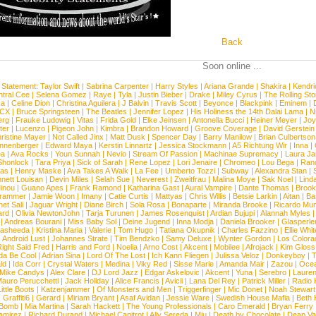
Back
Soon online ...
 Statement:
Taylor Swift
|
Sabrina Carpenter
|
Harry Styles
|
Ariana Grande
|
Shakira
|
Kendri
tral Cee
|
Selena Gomez
|
Raye
|
Tyla
|
Justin Bieber
|
Drake
|
Miley Cyrus
|
The Rolling St
ca
|
Celine Dion
|
Christina Aguilera
|
J Balvin
|
Travis Scott
|
Beyonce
|
Blackpink
|
Eminem
|
XCX
|
Bruce Springsteen
|
The Beatles
|
Jennifer Lopez
|
His Holiness the 14th Dalai Lama
|
N
erg
|
Frauke Ludowig
|
Vitas
|
Frida Gold
|
Elke Jeinsen
|
Antonella Bucci
|
Heiner Meyer
|
Joy
ter
|
Lucenzo
|
Pigeon John
|
Kimbra
|
Brandon Howard
|
Groove Coverage
|
David Gerstein
ristine Mayer
|
Not Called Jinx
|
Matt Dusk
|
Spencer Day
|
Barry Manilow
|
Brian Culbertson
nnenberger
|
Edward Maya
|
Kerstin Linnartz
|
Jessica Stockmann
|
A5 Richtung Wir
|
Inna
|
ea
|
Ava Rocks
|
Youn Sunnah
|
Nevio
|
Stream Of Passion
|
Machinae Supremacy
|
Laura J
Shonlock
|
Tara Priya
|
Sick of Sarah
|
Rene Lopez
|
Lori Jenaire
|
Chromeo
|
Lou Bega
|
Ran
ias
|
Henry Maske
|
Ava Takes A Walk
|
La Fee
|
Umberto Tozzi
|
Subway
|
Alexandra Stan
|
nett Louisan
|
Devin Miles
|
Selah Sue
|
Neverest
|
Zweitfrau
|
Malina Moye
|
Sak Noel
|
Lind
inou
|
Guano Apes
|
Frank Ramond
|
Katharina Gast
|
Aural Vampire
|
Dante Thomas
|
Brook
rammer
|
Jamie Woon
|
Imany
|
Catie Curtis
|
Mattyas
|
Chris Willis
|
Betsie Larkin
|
Aitan
|
Ba
net Sali
|
Jaguar Wright
|
Diane Birch
|
Sola Rosa
|
Bonaparte
|
Miranda Brooke
|
Ricardo Mu
ard
|
Olivia NewtonJohn
|
Tarja Turunen
|
James Rosenquist
|
Ardian Bujupi
|
Alannah Myles
|
Andreas Bourani
|
Miss Baby Sol
|
Deine Jugend
|
Inna Modja
|
Daniela Brooker
|
Glasperle
asheeda
|
Kristina Maria
|
Valerie
|
Tom Hugo
|
Tatiana Okupnik
|
Charles Fazzino
|
Ellie Whit
|
Android Lust
|
Johannes Strate
|
Tim Bendzko
|
Samy Deluxe
|
Wynter Gordon
|
Los Colora
ight Said Fred
|
Harris and Ford
|
Noelia
|
Arno Cost
|
Akcent
|
Mobilee
|
Afrojack
|
Kim Gloss
da Be Cool
|
Adrian Sina
|
Lord Of The Lost
|
Ich Kann Fliegen
|
Julissa Veloz
|
Donkeyboy
|
T
ld
|
Ida Corr
|
Crystal Waters
|
Medina
|
Viky Red
|
Sisse Marie
|
Amanda Mair
|
Zazou
|
Oce
Mike Candys
|
Alex Clare
|
DJ Lord Jazz
|
Edgar Askelovic
|
Akcent
|
Yuna
|
Serebro
|
Lauren
auro Perucchetti
|
Jack Holiday
|
Alice Francis
|
Avicii
|
Lana Del Rey
|
Patrick Miller
|
Radio K
ittle Boots
|
Katzenjammer
|
Of Monsters and Men
|
Triggerfinger
|
Mic Donet
|
Noah Stewart
|
Graffiti6
|
Gerard
|
Miriam Bryant
|
Asaf Avidan
|
Jessie Ware
|
Swedish House Mafia
|
Beth 
 Bomb
|
Mia Martina
|
Sarah Hackett
|
The Young Professionals
|
Caro Emerald
|
Bryan Ferry
amirez
|
Richard Durand
|
Michael Canitrot
|
Ally Sereda
|
Miu
|
Death by Chocolate
|
Deap Val