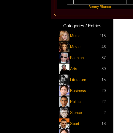
Slayyyer
Benny Blanco
Aria
Categories / Entries
Music
215
Movie
46
Fashion
37
Arts
30
Literature
15
Business
20
Politic
22
Sience
2
Sport
18