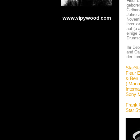
Fleur E
geboren
Girlban
Jahre z
Novembe
ihrer z
auf (u.
einige 
Drumsou
Ihr De
and Oak
der Lon
StarSt
Fleur 
& Ben 
( Mana
Interna
Sony M
Frank 
Star S